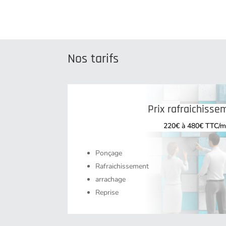
Nos tarifs
Prix rafraichisse
220€ à 480€ TTC/m
Ponçage
Rafraichissement
arrachage
Reprise