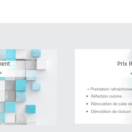
ment
Prix 
²
+ Prestation rafraichiss
Réfection cuisine
Rénovation de salle d
Démolition de cloison