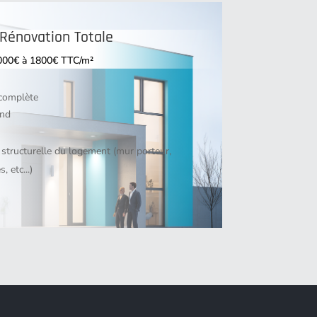
 Rénovation Totale
000€ à 1800€ TTC/m²
 complète
ond
 structurelle du logement (mur porteur,
 etc...)