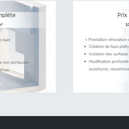
mplète
Prix
m²
1
+ Prestation rénovation
e bain
Création de faux plaf
Isolation des surfaces
Modification profonde
he non porteuses
ouvertures, couvertures,
 d'eau