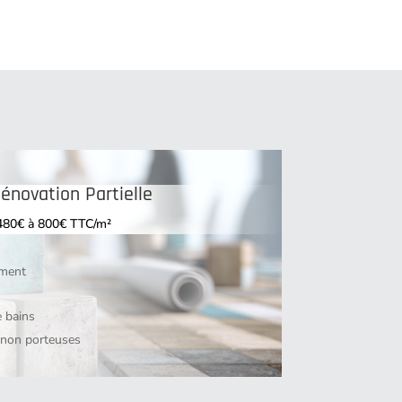
Rénovation Partielle
480€ à 800€ TTC/m²
ement
e bains
 non porteuses